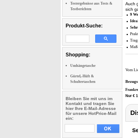
Testergebnisse aus Tests &
Auch 
Testberichten
sich g
9 We
Idea
Produkt-Suche:
Sehr
Prak
Trag
Maße
Shopping:
Umhängetasche
Vom Li
Gürtel,-Hüft &
Bezugs
Schultertaschen
Frankr
Nur € 1
Bleiben Sie mit uns im
Kontakt und tragen Sie
hier Ihre E-Mail-Adresse
Di
für unsere HotPrice-Mail
ein:
Se