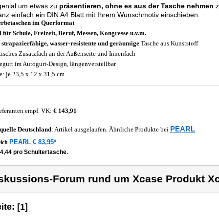
genial um etwas zu
präsentieren, ohne es aus der Tasche nehmen
z
anz einfach ein DIN A4 Blatt mit Ihrem Wunschmotiv einschieben.
rbetaschen im Querformat
l für Schule, Freizeit, Beruf, Messen, Kongresse u.v.m.
 strapazierfähige, wasser-resistente und geräumige
Tasche aus Kunststoff
tisches Zusatzfach an der Außenseite und Innenfach
egurt im Autogurt-Design, längenverstellbar
: je 23,5 x 12 x 31,5 cm
eferanten empf. VK:
€ 143,91
PEARL
quelle
Deutschland
: Artikel ausgelaufen. Ähnliche Produkte bei
PEARL € 83,95*
eich
4,44 pro Schultertasche.
skussions-Forum rund um Xcase Produkt X
ite: [1]