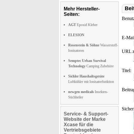
Bei
Mehr Hersteller-
Seiten:
Benut
AGT
Epoxid Kleber
ELESION
E-Mai
Rosenstein & Söhne
Wasserstoff-
Ionisatoren
URL z
Semptec Urban Survival
Technology
Camping Zubehöre
Titel:
Sichler Haushaltsgeräte
Luftkühler mit Ionisatorfunktion
Beitra
newgen medicals
Insekten-
Stichheiler
Sicher
Service- & Support-
Website der Marke
Xcase für die
Vertriebsgebiete