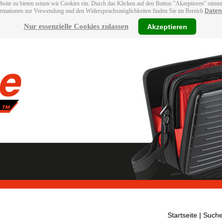
bsite zu bieten setzen wir Cookies ein. Durch das Klicken auf den Button "Akzeptieren" stim
ormationen zur Verwendung und den Widerspruchsmöglichkeiten finden Sie im Bereich
Daten
Nur essenzielle Cookies zulassen
Akzeptieren
Startseite
| Suche