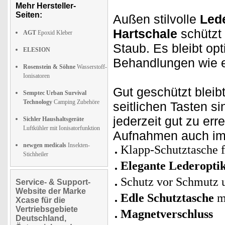
Mehr Hersteller-
Seiten:
Außen stilvolle
Lede
Hartschale
schützt
AGT
Epoxid Kleber
Staub. Es bleibt op
ELESION
Behandlungen wie 
Rosenstein & Söhne
Wasserstoff-
Ionisatoren
Gut geschützt blei
Semptec Urban Survival
Technology
Camping Zubehöre
seitlichen Tasten s
jederzeit gut zu er
Sichler Haushaltsgeräte
Luftkühler mit Ionisatorfunktion
Aufnahmen auch im 
newgen medicals
Insekten-
Klapp-Schutztasche 
Stichheiler
Elegante Lederopti
Schutz vor Schmutz 
Service- & Support-
Website der Marke
Edle Schutztasche
mi
Xcase für die
Vertriebsgebiete
Magnetverschluss
Deutschland,