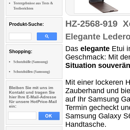
Testergebnisse aus Tests &
Testberichten
HZ-2568-919
X
Produkt-Suche:
Elegante Ledero
Das
elegante
Etui i
Shopping:
Geschmack: Mit dem 
Schutzhülle (Samsung)
Situation souverä
Schutzhüllen (Samsung)
Mit einer lockeren
Bleiben Sie mit uns im
Zauberhand und biet
Kontakt und tragen Sie
hier Ihre E-Mail-Adresse
auf Ihr Samsung Ga
für unsere HotPrice-Mail
Termin gecheckt un
ein:
Samsung Galaxy S6 g
Handtasche.