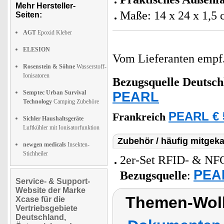
Mehr Hersteller-
Maße: 14 x 24 x 1,5 
Seiten:
AGT
Epoxid Kleber
ELESION
Vom Lieferanten emp
Rosenstein & Söhne
Wasserstoff-
Ionisatoren
Bezugsquelle
Deutsch
Semptec Urban Survival
PEARL
Technology
Camping Zubehöre
PEARL € 
Frankreich
Sichler Haushaltsgeräte
Luftkühler mit Ionisatorfunktion
Zubehör / häufig mitgeka
newgen medicals
Insekten-
Stichheiler
2er-Set RFID- & NFC
PEAR
Bezugsquelle
:
Service- & Support-
Website der Marke
Themen-Wolk
Xcase für die
Vertriebsgebiete
Deutschland,