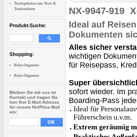
Testergebnisse aus Tests &
NX-9947-919
X
Testberichten
Ideal auf Reisen
Produkt-Suche:
Dokumenten sic
Alles sicher versta
Shopping:
wichtigen Dokumente
für Reisepass, Kred
Reise-Organizer
Reise-Organizer
Super übersichtlic
sofort wieder. Im p
Bleiben Sie mit uns im
Kontakt und tragen Sie
Boarding-Pass jederz
hier Ihre E-Mail-Adresse
für unsere HotPrice-Mail
Ideal für Personalaus
ein:
Führerschein u.v.m.
Extrem geräumig mi
Praktisches Außenf