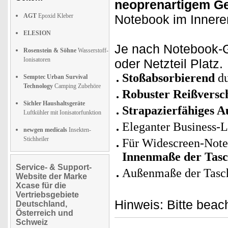
neoprenartigem G
AGT
Epoxid Kleber
Notebook im Innere
ELESION
Je nach Notebook-G
Rosenstein & Söhne
Wasserstoff-
Ionisatoren
oder Netzteil Platz.
Stoßabsorbierend
du
Semptec Urban Survival
Technology
Camping Zubehöre
Robuster Reißversc
Sichler Haushaltsgeräte
Strapazierfähiges 
Luftkühler mit Ionisatorfunktion
Eleganter Business-L
newgen medicals
Insekten-
Stichheiler
Für Widescreen-Not
Innenmaße der Tasch
Service- & Support-
Außenmaße der Tasc
Website der Marke
Xcase für die
Vertriebsgebiete
Hinweis: Bitte beac
Deutschland,
Österreich und
Schweiz