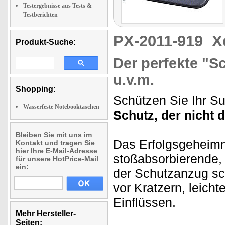
Testergebnisse aus Tests &
Testberichten
PX-2011-919
X
Produkt-Suche:
Der perfekte "S
u.v.m.
Shopping:
Schützen Sie Ihr S
Wasserfeste Notebooktaschen
Schutz, der nicht d
Bleiben Sie mit uns im
Das Erfolgsgeheimni
Kontakt und tragen Sie
hier Ihre E-Mail-Adresse
stoßabsorbierende, 
für unsere HotPrice-Mail
ein:
der Schutzanzug sch
vor Kratzern, leich
Einflüssen.
Mehr Hersteller-
Seiten: