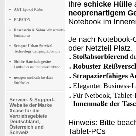
Ihre
schicke Hülle
a
AGT
Epoxid Kleber
neoprenartigem G
Notebook im Innere
ELESION
Rosenstein & Söhne
Wasserstoff-
Ionisatoren
Je nach Notebook-G
Semptec Urban Survival
oder Netzteil Platz.
Technology
Camping Zubehöre
Stoßabsorbierend
du
Sichler Haushaltsgeräte
Robuster Reißversc
Luftkühler mit Ionisatorfunktion
Strapazierfähiges 
newgen medicals
Insekten-
Stichheiler
Eleganter Business-L
Für Netbook, Tablet
Service- & Support-
Innenmaße der Tasch
Website der Marke
Xcase für die
Vertriebsgebiete
Hinweis: Bitte beac
Deutschland,
Österreich und
Tablet-PCs
Schweiz