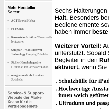
Mehr Hersteller-
Sechs Halterungen 
Seiten:
Halt.
Besonders benu
AGT
Epoxid Kleber
Bedienelemente so
ELESION
haben immer
beste
Rosenstein & Söhne
Wasserstoff-
Ionisatoren
Weiterer Vorteil:
Au
Semptec Urban Survival
unterstützt. Sobald
Technology
Camping Zubehöre
Begleiter in den
Ru
Sichler Haushaltsgeräte
aktiviert,
wenn Sie 
Luftkühler mit Ionisatorfunktion
newgen medicals
Insekten-
Schutzhülle für iPad
Stichheiler
Hochwertige Aussta
Service- & Support-
innen weich gefütter
Website der Marke
Xcase für die
Ultradünn und pass
Vertriebsgebiete