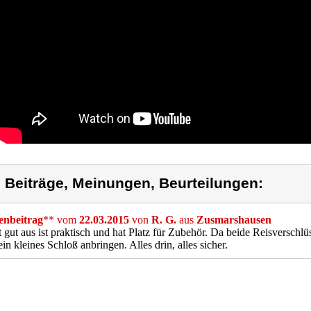
) Beiträge, Meinungen, Beurteilungen:
nbeitrag
** vom
22.03.2015
von
R. G.
aus
Zusmarshausen
 gut aus ist praktisch und hat Platz für Zubehör. Da beide Reisversch
ein kleines Schloß anbringen. Alles drin, alles sicher.