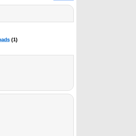
oads
(1)