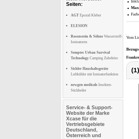
Inkl
Seiten:
Maxi
Farb
AGT
Epoxid Kleber
ELESION
Rosenstein & Söhne
Wasserstoff-
Vom Li
Ionisatoren
Bezugs
Semptec Urban Survival
Frankr
Technology
Camping Zubehöre
Sichler Haushaltsgeräte
(1
Luftkühler mit Ionisatorfunktion
newgen medicals
Insekten-
Stichheiler
Service- & Support-
Website der Marke
Xcase für die
Vertriebsgebiete
Deutschland,
Österreich und