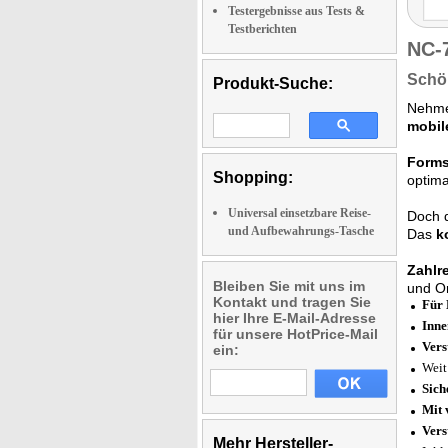
Testergebnisse aus Tests &
Testberichten
NC-
Schön
Produkt-Suche:
Nehmen
mobil
Forms
Shopping:
optima
Universal einsetzbare Reise-
Doch 
und Aufbewahrungs-Tasche
Das
k
Zahlr
Bleiben Sie mit uns im
und O
Kontakt und tragen Sie
Für 
hier Ihre E-Mail-Adresse
Inne
für unsere HotPrice-Mail
Vers
ein:
Weit
Sich
Mit 
Vers
Mehr Hersteller-