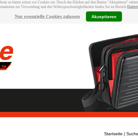
bsite zu bieten setzen wir Cookies ein. Durch das Klicken auf den Button "Akzeptieren" stim
ormationen zur Verwendung und den Widerspruchsmöglichkeiten finden Sie im Bereich
Daten
Nur essenzielle Cookies zulassen
Akzeptieren
Startseite
| Suche