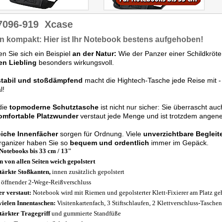
7096-919
Xcase
 kompakt: Hier ist Ihr Notebook bestens aufgehoben!
 Sie sich ein Beispiel
an der Natur:
Wie der Panzer einer Schildkröt
en Liebling
besonders wirkungsvoll.
tabil und stoßdämpfend
macht die Hightech-Tasche jede Reise mit -
l!
die
topmoderne Schutztasche
ist nicht nur sicher: Sie überrascht a
omfortable Platzwunder
verstaut jede Menge und ist trotzdem angen
eiche Innenfächer
sorgen für Ordnung. Viele
unverzichtbare Begleit
rganizer haben Sie so
bequem und ordentlich
immer im Gepäck.
Notebooks bis 33 cm / 13"
n von allen Seiten weich gepolstert
tärkte Stoßkanten,
innen zusätzlich gepolstert
 öffnender 2-Wege-Reißverschluss
er verstaut:
Notebook wird mit Riemen und gepolsterter Klett-Fixierer am Platz ge
vielen Innentaschen:
Visitenkartenfach, 3 Stiftschlaufen, 2 Klettverschluss-Tasch
tärkter Tragegriff
und gummierte Standfüße