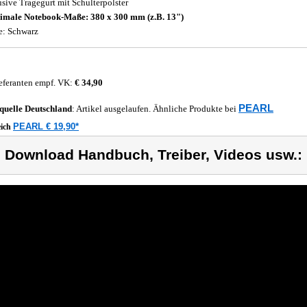
usive Tragegurt mit Schulterpolster
male Notebook-Maße: 380 x 300 mm (z.B. 13")
e: Schwarz
eferanten empf. VK:
€ 34,90
PEARL
quelle
Deutschland
: Artikel ausgelaufen. Ähnliche Produkte bei
PEARL € 19,90*
eich
) Download Handbuch, Treiber, Videos usw.: