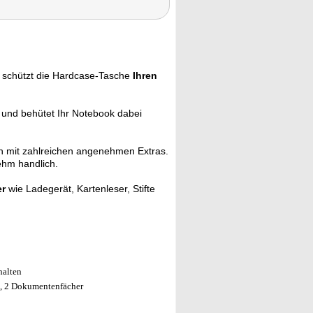
e schützt die Hardcase-Tasche
Ihren
 und behütet Ihr Notebook dabei
uch mit zahlreichen angenehmen Extras.
ehm handlich.
er
wie Ladegerät, Kartenleser, Stifte
halten
en, 2 Dokumentenfächer