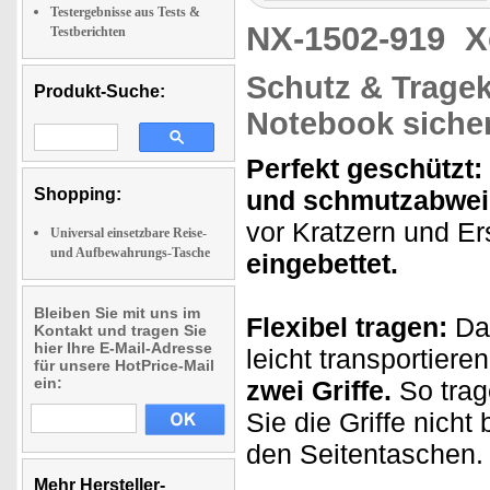
Testergebnisse aus Tests &
NX-1502-919
X
Testberichten
Schutz & Tragek
Produkt-Suche:
Notebook sicher
Perfekt geschützt:
Shopping:
und schmutzabwei
vor Kratzern und Er
Universal einsetzbare Reise-
und Aufbewahrungs-Tasche
eingebettet.
Bleiben Sie mit uns im
Flexibel tragen:
Dan
Kontakt und tragen Sie
hier Ihre E-Mail-Adresse
leicht transportiere
für unsere HotPrice-Mail
ein:
zwei Griffe.
So trag
Sie die Griffe nicht
den Seitentaschen.
Mehr Hersteller-