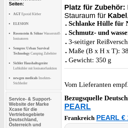
Seiten:
Platz für Zubehör:
Stauraum für
Kabel,
AGT
Epoxid Kleber
Schlanke Hülle für 
ELESION
Schmutz- und wasse
Rosenstein & Söhne
Wasserstoff-
Ionisatoren
3-seitiger Reißversch
Semptec Urban Survival
Maße (B x H x T): 38
Technology
Camping Zubehöre
Gewicht: 350 g
Sichler Haushaltsgeräte
Luftkühler mit Ionisatorfunktion
newgen medicals
Insekten-
Vom Lieferanten emp
Stichheiler
Bezugsquelle
Deutsch
Service- & Support-
Website der Marke
PEARL
Xcase für die
Vertriebsgebiete
PEARL € 
Frankreich
Deutschland,
Österreich und