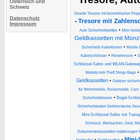
Österreich und
Schweiz
Smarte Tresore mit biometrischer Fi
Datenschutz
Tresore mit Zahlens
•
Impressum
•
Auto Sicherheitsketten
Mini-Geld
Geldkassetten mit Münzb
•
Sicherheits Kabelboxen
Mobile 
•
•
Kabelschlösser
Reisetresore
G
Schlüssel-Safes und WLAN-Gateway
Wallets Anti-Theft Slings Bags
Geldkassetten
•
Outdoor sicher
für Wohnmobile, Reisemobile, Cars m
•
Bügel-Schlü
Sicherheitsboxen
Sicherheitskabel Geldverstecke Geo
Mini-Schlüssel-Safes mit Tran
Schmuck, Wertsachen, Geld, Mü
Dokumentenkassetten Halterungen 
Mini
•
•