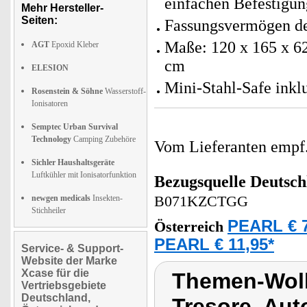
einfachen Befestigun
Mehr Hersteller-
Seiten:
Fassungsvermögen de
Maße: 120 x 165 x 6
AGT
Epoxid Kleber
cm
ELESION
Mini-Stahl-Safe inkl
Rosenstein & Söhne
Wasserstoff-
Ionisatoren
Semptec Urban Survival
Technology
Camping Zubehöre
Vom Lieferanten emp
Sichler Haushaltsgeräte
Luftkühler mit Ionisatorfunktion
Bezugsquelle
Deutsch
newgen medicals
Insekten-
B071KZCTGG
Stichheiler
PEARL € 7
Österreich
PEARL € 11,95*
Service- & Support-
Website der Marke
Xcase für die
Themen-Wolk
Vertriebsgebiete
Deutschland,
Tresore, Au