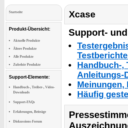
Xcase
Startseite
Produkt-Übersicht:
Support- und
Aktuelle Produkte
Testergebni
Ältere Produkte
Testbericht
Alle Produkte
Handbuch-, T
Zubehör Produkte
Anleitungs-
Support-Elemente:
Meinungen, 
Handbuch-, Treiber-, Video-
Häufig geste
Downloads
Support-FAQs
Pressestimme
Erfahrungen, Beiträge
Diskussions-Forum
Auszeichnun