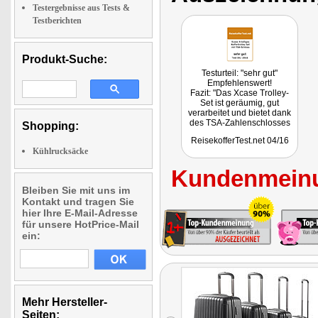
Testergebnisse aus Tests &
Testberichten
Produkt-Suche:
Testurteil: "sehr gut"
Empfehlenswert!
Fazit: "Das Xcase Trolley-
Set ist geräumig, gut
verarbeitet und bietet dank
des TSA-Zahlenschlosses
Shopping:
ein Feature, was viele
ReisekofferTest.net 04/16
günstige Koffer nicht
Kühlrucksäcke
besitzen."
Kundenmeinu
Bleiben Sie mit uns im
Kontakt und tragen Sie
hier Ihre E-Mail-Adresse
für unsere HotPrice-Mail
ein:
Mehr Hersteller-
Seiten: