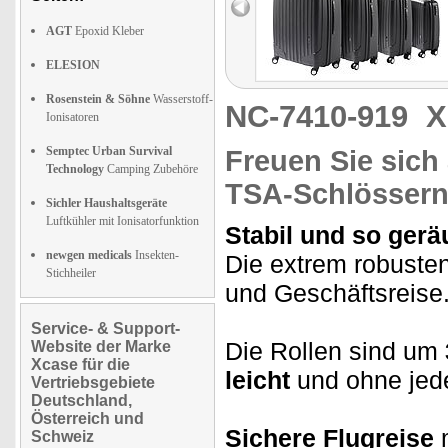
AGT
Epoxid Kleber
ELESION
Rosenstein & Söhne
Wasserstoff-
NC-7410-919
X
Ionisatoren
Semptec Urban Survival
Freuen Sie sich 
Technology
Camping Zubehöre
TSA-Schlösser
Sichler Haushaltsgeräte
Luftkühler mit Ionisatorfunktion
Stabil und so gerä
newgen medicals
Insekten-
Die extrem robusten
Stichheiler
und Geschäftsreise
Service- & Support-
Die Rollen sind um
Website der Marke
Xcase für die
leicht
und ohne jed
Vertriebsgebiete
Deutschland,
Österreich und
Sichere Flugreise
m
Schweiz