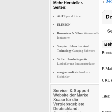
Bed
Mehr Hersteller-
Seiten:
Di
AGT
Epoxid Kleber
ELESION
Se
Rosenstein & Söhne
Wasserstoff-
Ionisatoren
Bei
Semptec Urban Survival
Technology
Camping Zubehöre
Benut
Sichler Haushaltsgeräte
Luftkühler mit Ionisatorfunktion
E-Mai
newgen medicals
Insekten-
Stichheiler
URL z
Service- & Support-
Website der Marke
Titel:
Xcase für die
Vertriebsgebiete
Deutschland,