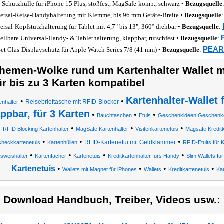
-Schutzhülle für iPhone 15 Plus, stoßfest, MagSafe-komp., schwarz •
Bezugsquelle
ersal-Reise-Handyhalterung mit Klemme, bis 96 mm Geräte-Breite •
Bezugsquelle
ersal-Kopfstützhalterung für Tablet mit 4,7" bis 13", 360° drehbar •
Bezugsquelle
:
tellbare Universal-Handy- & Tablethalterung, klappbar, rutschfest •
Bezugsquelle
:
PEARL
Set Glas-Displayschutz für Apple Watch Series 7/8 (41 mm) •
Bezugsquelle
:
hemen-Wolke rund um Kartenhalter Wallet m
ür bis zu 3 Karten kompatibel
Kartenhalter-Wallet 
•
•
Reisebrieftasche mit RFID-Blocker
enhalter
appbar, für 3 Karten
•
•
•
Bauchtaschen
Etuis
Geschenkideen Geschenke 
•
•
•
•
RFID Blocking Kartenhalter
MagSafe Kartenhalter
Visitenkartenetuis
Magsafe Kreditk
•
•
•
RFID-Kartenetui mit Geldklammer
checkkartenetuis
Kartenhüllen
RFID-Etuits für 
•
•
•
•
sweishalter
Kartenfächer
Kartenetuis
Kreditkartenhalter fürs Handy
Slim Wallets fü
Kartenetuis
•
•
•
•
Wallets mit Magnet für iPhones
Wallets
Kreditkartenetuis
Kar
) Download Handbuch, Treiber, Videos usw.: