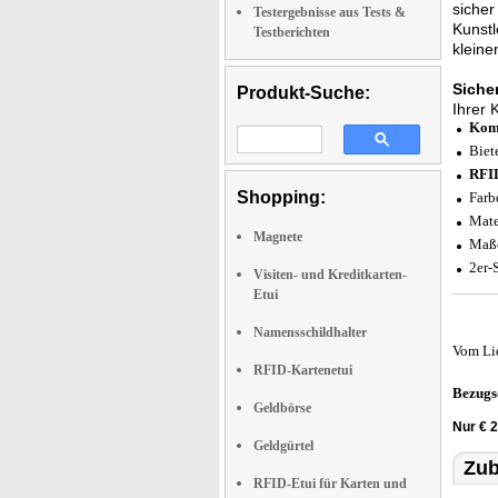
sicher
Testergebnisse aus Tests &
Kunstl
Testberichten
kleine
Siche
Produkt-Suche:
Ihrer 
Komp
Biete
RFID
Shopping:
Farb
Mate
Magnete
Maße
2er-
Visiten- und Kreditkarten-
Etui
Namensschildhalter
Vom Li
RFID-Kartenetui
Bezugs
Geldbörse
Nur € 2
Geldgürtel
Zub
RFID-Etui für Karten und