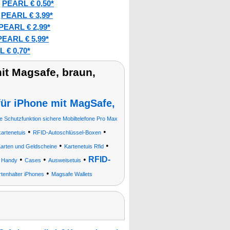
PEARL € 0,50*
:
PEARL € 3,99*
:
PEARL € 2,99*
PEARL € 5,99*
 € 0,70*
it Magsafe, braun,
für iPhone mit MagSafe,
Schutzfunktion sichere Mobiltelefone Pro Max
•
•
artenetuis
RFID-Autoschlüssel-Boxen
•
•
Karten und Geldscheine
Kartenetuis Rfid
•
•
•
RFID-
r Handy
Cases
Ausweisetuis
•
tenhalter iPhones
Magsafe Wallets