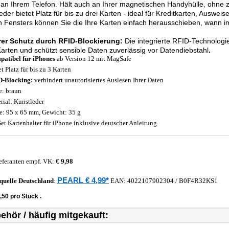
 an Ihrem Telefon. Hält auch an Ihrer magnetischen Handyhülle, ohne 
eder bietet Platz für bis zu drei Karten - ideal für Kreditkarten, Auswei
n Fensters können Sie die Ihre Karten einfach herausschieben, wann i
rer Schutz durch RFID-Blockierung:
Die integrierte RFID-Technologi
Karten und schützt sensible Daten zuverlässig vor Datendiebstahl
.
atibel für iPhones
ab Version 12 mit MagSafe
t Platz für bis zu 3 Karten
-Blocking:
verhindert unautorisiertes Auslesen Ihrer Daten
e: braun
rial: Kunstleder
: 95 x 65 mm, Gewicht: 35 g
Set Kartenhalter für iPhone
inklusive deutscher Anleitung
eferanten empf. VK:
€ 9,98
PEARL € 4,99*
quelle
Deutschland
:
EAN:
4022107902304
/ B0F4R32KS1
,50 pro Stück .
ehör / häufig mitgekauft: