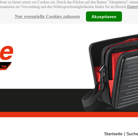
bsite zu bieten setzen wir Cookies ein. Durch das Klicken auf den Button "Akzeptieren" stim
ormationen zur Verwendung und den Widerspruchsmöglichkeiten finden Sie im Bereich
Daten
Nur essenzielle Cookies zulassen
Akzeptieren
Startseite
| Suche