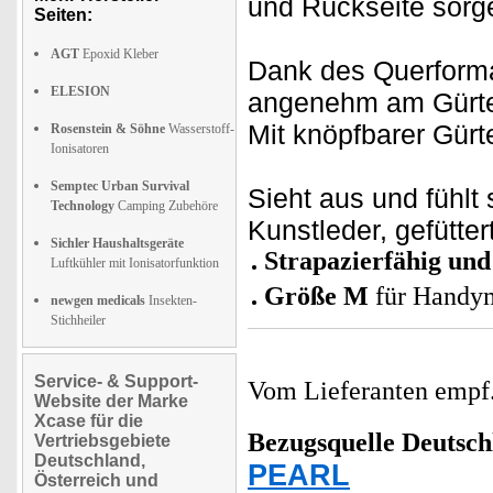
und Rückseite sorg
Seiten:
AGT
Epoxid Kleber
Dank des Querforma
ELESION
angenehm am Gürtel
Mit knöpfbarer Gürt
Rosenstein & Söhne
Wasserstoff-
Ionisatoren
Semptec Urban Survival
Sieht aus und fühlt
Technology
Camping Zubehöre
Kunstleder, gefütter
Sichler Haushaltsgeräte
Strapazierfähig un
Luftkühler mit Ionisatorfunktion
Größe M
für Handym
newgen medicals
Insekten-
Stichheiler
Service- & Support-
Vom Lieferanten emp
Website der Marke
Xcase für die
Bezugsquelle
Deutsch
Vertriebsgebiete
Deutschland,
PEARL
Österreich und