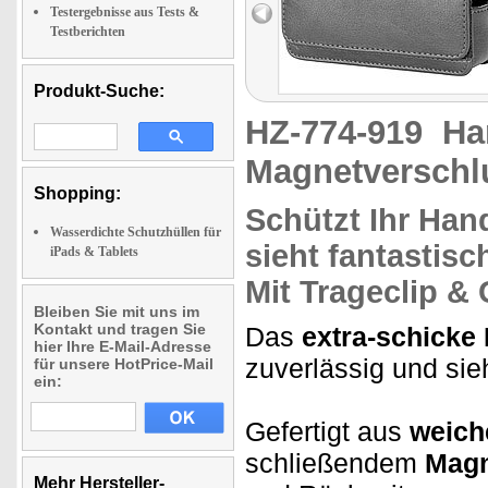
Testergebnisse aus Tests &
Testberichten
Produkt-Suche:
HZ-774-919
Ha
Magnetverschl
Shopping:
Schützt Ihr
Hand
Wasserdichte Schutzhüllen für
sieht fantastisc
iPads & Tablets
Mit Trageclip & 
Bleiben Sie mit uns im
Kontakt und tragen Sie
Das
extra-schicke
hier Ihre E-Mail-Adresse
zuverlässig und sieh
für unsere HotPrice-Mail
ein:
Gefertigt aus
weic
schließendem
Magn
Mehr Hersteller-