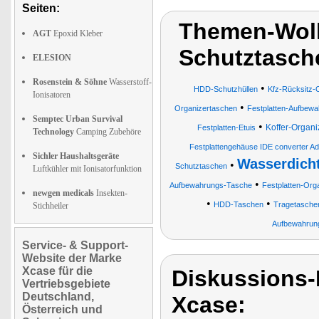
Seiten:
Themen-Wolk
AGT
Epoxid Kleber
Schutztasch
ELESION
Rosenstein & Söhne
Wasserstoff-
•
HDD-Schutzhüllen
Kfz-Rücksitz-
Ionisatoren
•
Organizertaschen
Festplatten-Aufbew
Semptec Urban Survival
•
Koffer-Organ
Festplatten-Etuis
Technology
Camping Zubehöre
Festplattengehäuse IDE converter A
Sichler Haushaltsgeräte
Wasserdich
•
Schutztaschen
Luftkühler mit Ionisatorfunktion
•
Aufbewahrungs-Tasche
Festplatten-Org
newgen medicals
Insekten-
•
•
HDD-Taschen
Tragetasche
Stichheiler
Aufbewahrun
Service- & Support-
Website der Marke
Xcase für die
Diskussions
Vertriebsgebiete
Deutschland,
Xcase:
Österreich und