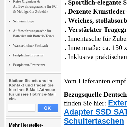
Sportlich-elegante 
Reise-Organizer &
Aufbewahrungstasche für PC-
Dezente Kunstleder
& Mobilgeräte-Zubehör
Weiches, stoßabsorb
Schwimmboje
Verstärkter Tragegr
Aufbewahrungstasche für
Batterien mit Batterie-Tester
Innentasche für Zube
Wasserdichter Packsack
Innenmaße: ca. 130 
Inklusive praktische
Festplatten-Protector
Festplatten-Protectors
Vom Lieferanten emp
Bleiben Sie mit uns im
Kontakt und tragen Sie
hier Ihre E-Mail-Adresse
Bezugsquelle
Deutsch
für unsere HotPrice-Mail
ein:
Exte
finden Sie hier:
Adapter SSD SA
Schultertaschen
Mehr Hersteller-