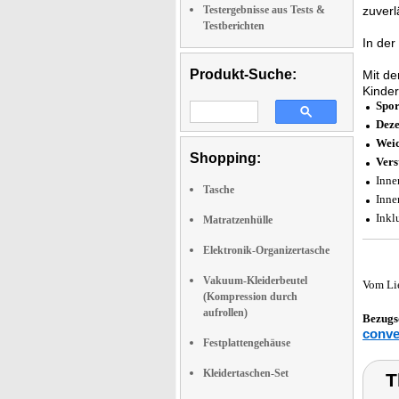
Testergebnisse aus Tests &
zuverl
Testberichten
In der
Produkt-Suche:
Mit d
Kinder
Spor
Deze
Weic
Shopping:
Vers
Inne
Tasche
Inne
Inkl
Matratzenhülle
Elektronik-Organizertasche
Vakuum-Kleiderbeutel
Vom Li
(Kompression durch
aufrollen)
Bezugs
conve
Festplattengehäuse
Kleidertaschen-Set
T