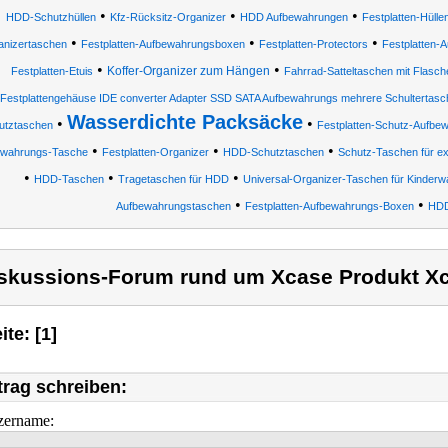
•
•
•
HDD-Schutzhüllen
Kfz-Rücksitz-Organizer
HDD Aufbewahrungen
Festplatten-Hülle
•
•
•
anizertaschen
Festplatten-Aufbewahrungsboxen
Festplatten-Protectors
Festplatten-
•
•
Koffer-Organizer zum Hängen
Festplatten-Etuis
Fahrrad-Satteltaschen mit Flasch
Festplattengehäuse IDE converter Adapter SSD SATA Aufbewahrungs mehrere Schultertasc
Wasserdichte Packsäcke
•
•
utztaschen
Festplatten-Schutz-Aufbe
•
•
•
ewahrungs-Tasche
Festplatten-Organizer
HDD-Schutztaschen
Schutz-Taschen für ex
•
•
•
HDD-Taschen
Tragetaschen für HDD
Universal-Organizer-Taschen für Kinder
•
•
Aufbewahrungstaschen
Festplatten-Aufbewahrungs-Boxen
HDD
skussions-Forum rund um Xcase Produkt X
ite: [1]
trag schreiben:
zername: