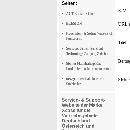
Seiten:
E-Mai
AGT
Epoxid Kleber
ELESION
URL z
Rosenstein & Söhne
Wasserstoff-
Ionisatoren
Titel:
Semptec Urban Survival
Technology
Camping Zubehöre
Beitra
Sichler Haushaltsgeräte
Luftkühler mit Ionisatorfunktion
newgen medicals
Insekten-
Sicher
Stichheiler
Service- & Support-
Website der Marke
Xcase für die
Vertriebsgebiete
Deutschland,
Österreich und