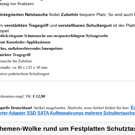
ässig vor Kratzern.
integrierten Netztasche
findet
Zubehör
bequem Platz: So sind auch K
em
verstärkten Tragegriff
und
verstellbaren Schultergurt
ist der Plat
spiel.
tlich-elegante Schutztasche aus strapazierfähigem Nylongewebe
nte Kunstleder-Applikationen
hes, stoßabsorbierendes Innenpolster
tärkter Tragegriff
ntasche für Zubehör
nmaße: ca. 80 x 135 x 30 mm
usive praktischem Schultergurt
eferanten empf. VK:
€ 12,90
E
quelle
Deutschland
: Artikel ausgelaufen. Ähnliche, neue Artikel finden Sie hier:
rter Adapter SSD SATA Aufbewahrungs mehrere Schultertasch
hemen-Wolke rund um Festplatten Schutzta