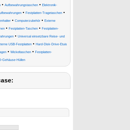
•
•
n
Aufbewahrungstaschen
Elektronik-
•
•
Aufbewahrungen
Festplatten-Tragetaschen
•
•
enhalter
Computerzubehör
Externe
•
•
hen
Festplatten-Taschen
Festplatten-
•
wahrungen
Universal einsetzbare Reise- und
•
terne USB-Festplatten
Hard-Disk-Drive-Etuis
•
•
wagen
Wickeltaschen
Festplatten-
-Gehäuse-Hüllen
case: