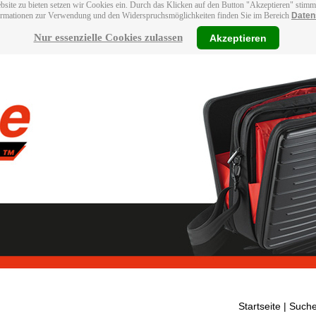
bsite zu bieten setzen wir Cookies ein. Durch das Klicken auf den Button "Akzeptieren" stim
ormationen zur Verwendung und den Widerspruchsmöglichkeiten finden Sie im Bereich
Daten
Nur essenzielle Cookies zulassen
Akzeptieren
Startseite
| Suche