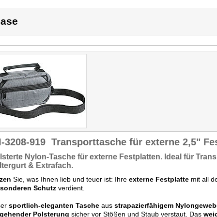
ase
-3208-919
Transporttasche für externe 2,5" Fe
lsterte Nylon-Tasche
für externe Festplatten. Ideal für Tra
tergurt
&
Extrafach
.
zen
Sie, was Ihnen lieb und teuer ist: Ihre
externe Festplatte
mit all 
sonderen Schutz
verdient.
ser
sportlich-eleganten Tasche
aus
strapazierfähigem Nylongeweb
gehender Polsterung
sicher vor Stößen und Staub verstaut. Das
wei