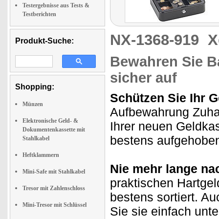
Testergebnisse aus Tests &
Testberichten
NX-1368-919
X
Produkt-Suche:
Bewahren Sie Ba
sicher auf
Shopping:
Schützen Sie Ihr G
Münzen
Aufbewahrung Zuhau
Elektronische Geld- &
Ihrer neuen Geldkas
Dokumentenkassette mit
bestens aufgehobe
Stahlkabel
Heftklammern
Nie mehr lange n
Mini-Safe mit Stahlkabel
praktischen Hartge
Tresor mit Zahlenschloss
bestens sortiert. A
Mini-Tresor mit Schlüssel
Sie sie einfach un