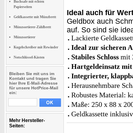
Buchsafe mit echten
Papierseiten
Ideal auch für Wer
Geldkassette mit Münzbrett
Geldbox auch Schm
Münzsortierer-Zählbrett
auf. So sind sie ide
Lackierte Geldkasset
Münzsortierer
Ideal zur sicheren
Kugelschreiber mit Rewinder
Stabiles Schloss
mit 
Notschlüssel-Kästen
Hartgeldeinsatz mit
Bleiben Sie mit uns im
Integrierter, klappb
Kontakt und tragen Sie
hier Ihre E-Mail-Adresse
Herausnehmbare Scha
für unsere HotPrice-Mail
ein:
Robustes Material: k
Maße: 250 x 88 x 20
Geldkassette inklusi
Mehr Hersteller-
Seiten: