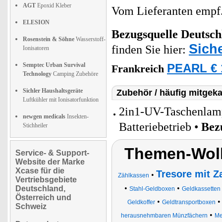
AGT
Epoxid Kleber
Vom Lieferanten emp
ELESION
Bezugsquelle
Deutsch
Rosenstein & Söhne
Wasserstoff-
Siche
finden Sie hier:
Ionisatoren
Semptec Urban Survival
PEARL € 
Frankreich
Technology
Camping Zubehöre
Sichler Haushaltsgeräte
Zubehör / häufig mitgeka
Luftkühler mit Ionisatorfunktion
2in1-UV-Taschenlamp
newgen medicals
Insekten-
Batteriebetrieb •
Bez
Stichheiler
Themen-Wolk
Service- & Support-
Website der Marke
Xcase für die
Tresore mit Z
•
Zählkassen
Vertriebsgebiete
•
•
Deutschland,
Stahl-Geldboxen
Geldkassetten 
Österreich und
•
Geldkoffer
Geldtransportboxen
Schweiz
•
herausnehmbaren Münzfächern
Me