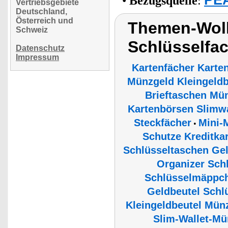
•
Bezugsquelle
:
Vertriebsgebiete
Deutschland,
Österreich und
Themen-Wol
Schweiz
Schlüsselfac
Datenschutz
Impressum
Kartenfächer Karten
Münzgeld Kleingeld
Brieftaschen Mü
Kartenbörsen Slimwal
Steckfächer
Mini-
•
Schutze Kreditka
Schlüsseltaschen Ge
Organizer Schl
Schlüsselmäppch
Geldbeutel Schl
Kleingeldbeutel Münz
Slim-Wallet-Mü