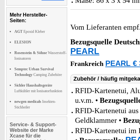
Maße: 86 x 3 x 54 m
Mehr Hersteller-
Seiten:
Vom Lieferanten emp
AGT
Epoxid Kleber
Bezugsquelle
Deutsch
ELESION
PEARL
Rosenstein & Söhne
Wasserstoff-
Ionisatoren
PEARL € 
Frankreich
Semptec Urban Survival
Technology
Camping Zubehöre
Zubehör / häufig mitgeka
Sichler Haushaltsgeräte
RFID-Kartenetui, Al
Luftkühler mit Ionisatorfunktion
u.v.m. •
Bezugsquell
newgen medicals
Insekten-
Stichheiler
RFID-Kartenetui aus 
Geldklammer •
Bezu
Service- & Support-
RFID-Kartenetui im K
Website der Marke
Xcase für die
PEA