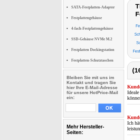
T
SATA-Festplatten-Adapter
F
Festplattengehäuse
Fe
4-fach-Festplattengehäuse
Sch
SSD-Gehäuse NVMe M.2
Sc
Festplatten Dockingstation
Fest
Festplatten-Schutztaschen
(1
Bleiben Sie mit uns im
Kontakt und tragen Sie
Kunde
hier Ihre E-Mail-Adresse
Ideale
für unsere HotPrice-Mail
ein:
könne
Kunde
Ich hä
Mehr Hersteller-
leistu
Seiten: