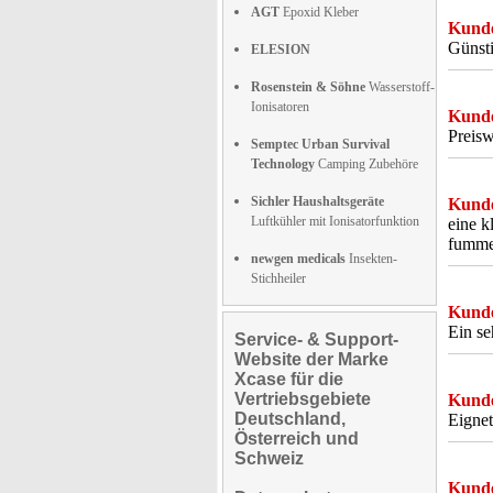
AGT
Epoxid Kleber
Kunde
Günsti
ELESION
Rosenstein & Söhne
Wasserstoff-
Ionisatoren
Kunde
Preisw
Semptec Urban Survival
Technology
Camping Zubehöre
Sichler Haushaltsgeräte
Kunde
Luftkühler mit Ionisatorfunktion
eine k
fummel
newgen medicals
Insekten-
Stichheiler
Kunde
Ein se
Service- & Support-
Website der Marke
Xcase für die
Vertriebsgebiete
Kunde
Deutschland,
Eignet
Österreich und
Schweiz
Kunde