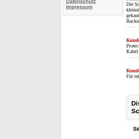
Datenschutz
Die Sc
Impressum
kleins
gekauf
Backup
Kunde
Protec
Kabel 
Kunde
Für mi
Di
Sc
Se