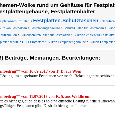
hemen-Wolke rund um Gehäuse für Festplat
estplattengehäuse, Festplattenhalter
Festplatten-Schutztaschen
•
•
stplattenschutzhüllen
Schutzcas
•
•
•
utz von Festpaltten
Festplattengehaeuse
Schutz-Hüllen für Festplatten
Silic
•
•
hutzhuellen
Silikonschutzhuellen für Festplatten
Silikon-Schalen für Festplatte
•
•
•
plattenschutz
HDD-Protectors
Silikon-Festplattengehäuse
Silikon-Festplatt
6) Beiträge, Meinungen, Beurteilungen:
nbeitrag
** vom
16.09.2017
von
T. D.
aus
Wien
 Lösung,um ausgebaute Festplatten vor mech. Belastungen zu schützen
n
nbeitrag
** vom
11.07.2017
von
K. S.
aus
Waldbronn
tte es nicht geglaubt, dass es so eine einfache Lösung für die Aufbew
ngsfähigen Festplatten gibt. Deshalb bich gabz überracht.