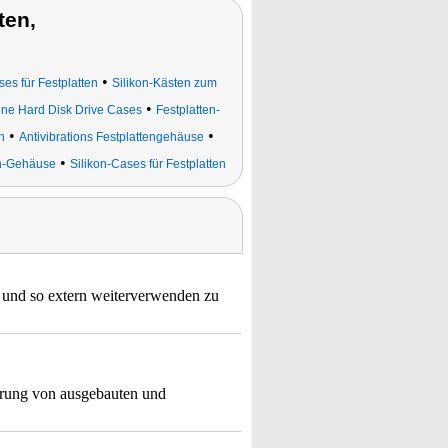
ten,
•
es für Festplatten
Silikon-Kästen zum
•
one Hard Disk Drive Cases
Festplatten-
•
•
n
Antivibrations Festplattengehäuse
•
en-Gehäuse
Silikon-Cases für Festplatten
 und so extern weiterverwenden zu
ahrung von ausgebauten und