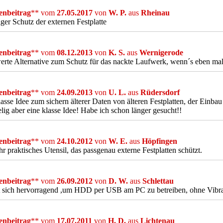
nbeitrag
** vom
27.05.2017
von
W. P.
aus
Rheinau
ger Schutz der externen Festplatte
nbeitrag
** vom
08.12.2013
von
K. S.
aus
Wernigerode
erte Alternative zum Schutz für das nackte Laufwerk, wenn´s eben ma
nbeitrag
** vom
24.09.2013
von
U. L.
aus
Rüdersdorf
lasse Idee zum sichern älterer Daten von älteren Festplatten, der Einbau
ig aber eine klasse Idee! Habe ich schon länger gesucht!!
nbeitrag
** vom
24.10.2012
von
W. E.
aus
Höpfingen
hr praktisches Utensil, das passgenau externe Festplatten schützt.
nbeitrag
** vom
26.09.2012
von
D. W.
aus
Schlettau
 sich hervorragend ,um HDD per USB am PC zu betreiben, ohne Vibra
nbeitrag
** vom
17.07.2011
von
H. D.
aus
Lichtenau