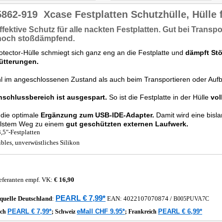
5862-919
Xcase Festplatten Schutzhülle, Hülle f
ffektive Schutz
für alle nackten Festplatten. Gut bei Trans
hoch stoßdämpfend
.
otector-Hülle schmiegt sich ganz eng an die Festplatte und
dämpft Stö
ütterungen.
l im angeschlossenen Zustand als auch beim Transportieren oder Auf
nschlussbereich ist ausgespart.
So ist die Festplatte in der Hülle
vol
t die optimale
Ergänzung zum USB-IDE-Adapter.
Damit wird eine bisla
llstem Weg zu einem
gut geschützten externen Laufwerk.
3,5"-Festplatten
ibles, unverwüstliches Silikon
eferanten empf. VK:
€ 16,90
PEARL € 7,99*
quelle
Deutschland
:
EAN:
4022107070874
/
B005PUVA7C
PEARL € 7,99*
eMall CHF 9.95*
PEARL € 6,99*
ich
;
Schweiz
;
Frankreich