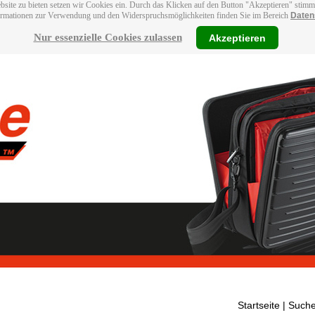
bsite zu bieten setzen wir Cookies ein. Durch das Klicken auf den Button "Akzeptieren" stim
ormationen zur Verwendung und den Widerspruchsmöglichkeiten finden Sie im Bereich
Daten
Nur essenzielle Cookies zulassen
Akzeptieren
Startseite
| Suche