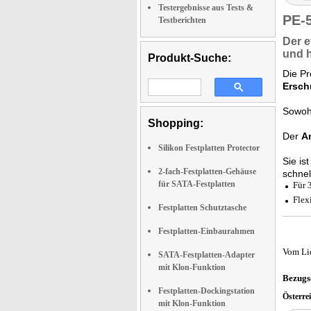
Testergebnisse aus Tests &
PE-
Testberichten
Der
e
und
Produkt-Suche:
Die Pr
Ersch
Sowoh
Shopping:
Der
A
Silikon Festplatten Protector
Sie is
2-fach-Festplatten-Gehäuse
schne
für SATA-Festplatten
Für 
Flex
Festplatten Schutztasche
Festplatten-Einbaurahmen
Vom Li
SATA-Festplatten-Adapter
mit Klon-Funktion
Bezugs
Festplatten-Dockingstation
Österre
mit Klon-Funktion