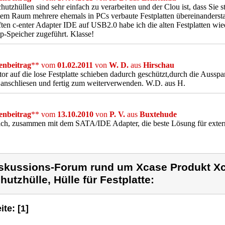
hutzhüllen sind sehr einfach zu verarbeiten und der Clou ist, dass Sie 
tem Raum mehrere ehemals in PCs verbaute Festplatten übereinanderstap
ten c-enter Adapter IDE auf USB2.0 habe ich die alten Festplatten wie
-Speicher zugeführt. Klasse!
nbeitrag
** vom
01.02.2011
von
W. D.
aus
Hirschau
tor auf die lose Festplatte schieben dadurch geschützt,durch die Aus
anschliesen und fertig zum weiterverwenden. W.D. aus H.
nbeitrag
** vom
13.10.2010
von
P. V.
aus
Buxtehude
ch, zusammen mit dem SATA/IDE Adapter, die beste Lösung für extern
skussions-Forum rund um Xcase Produkt Xc
hutzhülle, Hülle für Festplatte:
ite: [1]