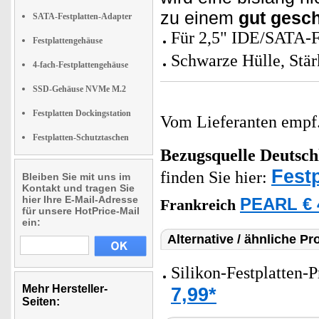
zu einem
gut gesch
SATA-Festplatten-Adapter
Für 2,5" IDE/SATA-F
Festplattengehäuse
Schwarze Hülle, Stär
4-fach-Festplattengehäuse
SSD-Gehäuse NVMe M.2
Festplatten Dockingstation
Vom Lieferanten emp
Festplatten-Schutztaschen
Bezugsquelle
Deutsch
Fest
finden Sie hier:
Bleiben Sie mit uns im
Kontakt und tragen Sie
hier Ihre E-Mail-Adresse
PEARL € 
Frankreich
für unsere HotPrice-Mail
ein:
Alternative / ähnliche Pr
Silikon-Festplatten-
Mehr Hersteller-
7,99*
Seiten: