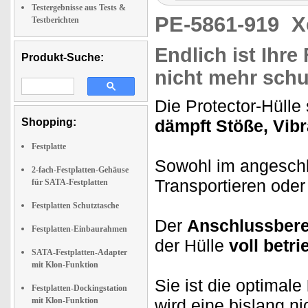
Testergebnisse aus Tests &
PE-5861-919
X
Testberichten
Endlich ist Ihr
Produkt-Suche:
nicht mehr schu
Die Protector-Hülle
Shopping:
dämpft Stöße, Vib
Festplatte
Sowohl im angesch
2-fach-Festplatten-Gehäuse
Transportieren ode
für SATA-Festplatten
Festplatten Schutztasche
Der
Anschlussbere
Festplatten-Einbaurahmen
der Hülle
voll betri
SATA-Festplatten-Adapter
mit Klon-Funktion
Sie ist die optimale
Festplatten-Dockingstation
mit Klon-Funktion
wird eine bislang n