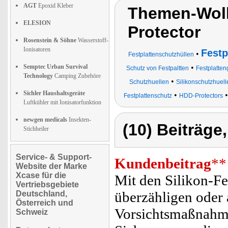
AGT
Epoxid Kleber
Themen-Wolk
ELESION
Protector
Rosenstein & Söhne
Wasserstoff-
Ionisatoren
Festp
•
Festplattenschutzhüllen
Semptec Urban Survival
•
Schutz von Festpaltten
Festplatte
Technology
Camping Zubehöre
•
Schutzhuellen
Silikonschutzhuelle
Sichler Haushaltsgeräte
•
Festplattenschutz
HDD-Protectors
Luftkühler mit Ionisatorfunktion
newgen medicals
Insekten-
(10) Beiträge
Stichheiler
Service- & Support-
Kundenbeitrag
**
Website der Marke
Xcase für die
Mit den Silikon-Fes
Vertriebsgebiete
überzähligen oder 
Deutschland,
Österreich und
Vorsichtsmaßnahme
Schweiz