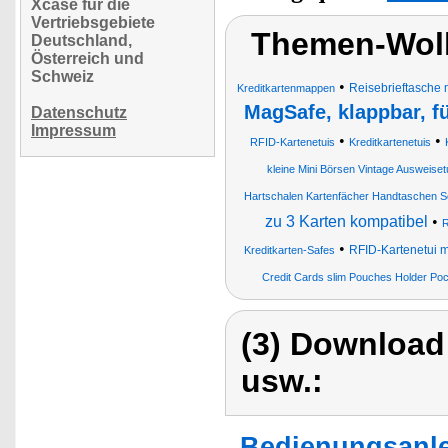
Xcase für die
Vertriebsgebiete
Themen-Wolk
Deutschland,
Österreich und
Schweiz
•
Reisebrieftasche 
Kreditkartenmappen
MagSafe, klappbar, fü
Datenschutz
Impressum
•
•
RFID-Kartenetuis
Kreditkartenetuis
kleine Mini Börsen Vintage Ausweise
Hartschalen Kartenfächer Handtaschen Sc
zu 3 Karten kompatibel
•
R
•
RFID-Kartenetui 
Kreditkarten-Safes
Credit Cards slim Pouches Holder Po
(3) Download
usw.:
Bedienungsanle