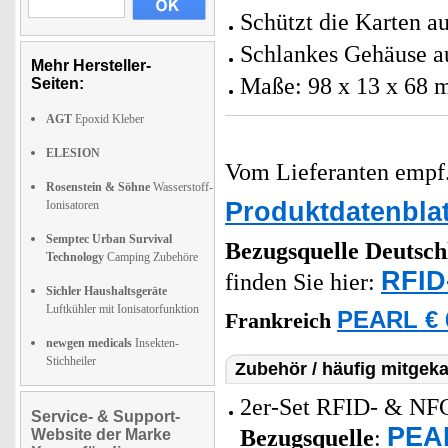
Schützt die Karten a
Schlankes Gehäuse au
Mehr Hersteller-
Maße: 98 x 13 x 68 
Seiten:
AGT
Epoxid Kleber
ELESION
Vom Lieferanten emp
Rosenstein & Söhne
Wasserstoff-
Produktdatenblat
Ionisatoren
Semptec Urban Survival
Bezugsquelle
Deutsch
Technology
Camping Zubehöre
RFID
finden Sie hier:
Sichler Haushaltsgeräte
Luftkühler mit Ionisatorfunktion
PEARL € 
Frankreich
newgen medicals
Insekten-
Stichheiler
Zubehör / häufig mitgeka
2er-Set RFID- & NFC
Service- & Support-
PEAR
Bezugsquelle
:
Website der Marke