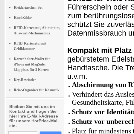
Führerschein oder 
Kleidertaschen-Set
zum berührungslosen
Handzähler
schützt Sie zuverlä
RFID-Kartenetui, Aluminium,
Datenmissbrauch und
Auswurf-Mechanismus
RFID-Kartenetui mit
Kompakt mit Platz 
Geldklammer
gebürstetem Edelsta
Kartenhalter-Wallet für
iPhone mit MagSafe,
Handtasche. Die Tre
klappbar, für 3 Karten
u.v.m.
Key-Rewinder
Abschirmung von R
Reise-Organizer für Kosmetik
Verhindert das Ausle
Gesundheitskarte, Fü
Bleiben Sie mit uns im
Schutz vor Identitä
Kontakt und tragen Sie
hier Ihre E-Mail-Adresse
Schutz vor unberec
für unsere HotPrice-Mail
ein:
Platz für mindestens