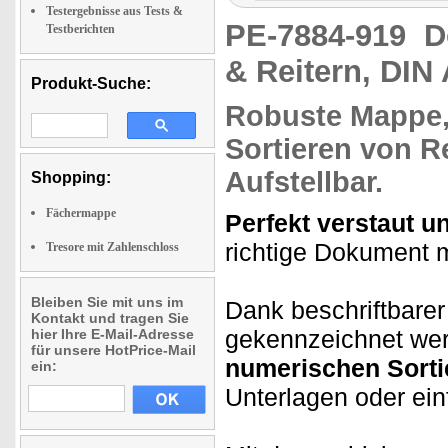
Testergebnisse aus Tests &
PE-7884-919
D
Testberichten
& Reitern, DIN
Produkt-Suche:
Robuste Mappe
Sortieren von R
Aufstellbar.
Shopping:
Fächermappe
Perfekt verstaut un
richtige Dokument m
Tresore mit Zahlenschloss
Bleiben Sie mit uns im
Dank beschriftbarer
Kontakt und tragen Sie
gekennzeichnet wer
hier Ihre E-Mail-Adresse
für unsere HotPrice-Mail
numerischen Sorti
ein:
Unterlagen oder ein