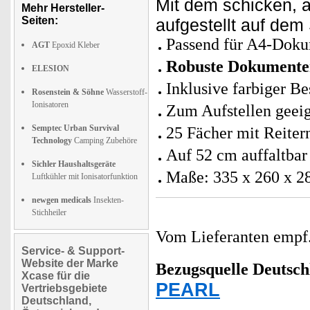
Mit dem schicken, 
Mehr Hersteller-
Seiten:
aufgestellt auf dem
Passend für A4-Dok
AGT
Epoxid Kleber
Robuste Dokumente
ELESION
Inklusive farbiger Be
Rosenstein & Söhne
Wasserstoff-
Ionisatoren
Zum Aufstellen geei
Semptec Urban Survival
25 Fächer mit Reiter
Technology
Camping Zubehöre
Auf 52 cm auffaltbar
Sichler Haushaltsgeräte
Maße: 335 x 260 x 
Luftkühler mit Ionisatorfunktion
newgen medicals
Insekten-
Stichheiler
Vom Lieferanten emp
Service- & Support-
Website der Marke
Bezugsquelle
Deutsch
Xcase für die
PEARL
Vertriebsgebiete
Deutschland,