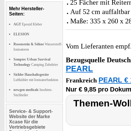
25 Fächer mit Reiter
Mehr Hersteller-
Auf 52 cm auffaltbar
Seiten:
Maße: 335 x 260 x 
AGT
Epoxid Kleber
ELESION
Rosenstein & Söhne
Wasserstoff-
Vom Lieferanten emp
Ionisatoren
Bezugsquelle
Deutsch
Semptec Urban Survival
Technology
Camping Zubehöre
PEARL
Sichler Haushaltsgeräte
PEARL € 
Frankreich
Luftkühler mit Ionisatorfunktion
Nur € 9,85 pro Doku
newgen medicals
Insekten-
Stichheiler
Themen-Wol
Service- & Support-
Website der Marke
Xcase für die
Vertriebsgebiete