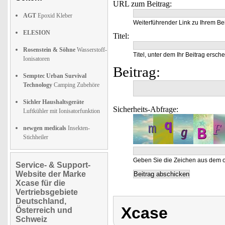
URL zum Beitrag:
AGT
Epoxid Kleber
Weiterführender Link zu Ihrem Bei
ELESION
Titel:
Rosenstein & Söhne
Wasserstoff-
Titel, unter dem Ihr Beitrag ersche
Ionisatoren
Beitrag:
Semptec Urban Survival
Technology
Camping Zubehöre
Sichler Haushaltsgeräte
Sicherheits-Abfrage:
Luftkühler mit Ionisatorfunktion
newgen medicals
Insekten-
Stichheiler
Geben Sie die Zeichen aus dem o
Service- & Support-
Website der Marke
Xcase für die
Vertriebsgebiete
Deutschland,
Xcase
Österreich und
Schweiz