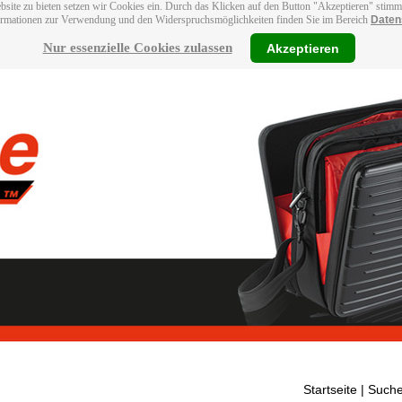
bsite zu bieten setzen wir Cookies ein. Durch das Klicken auf den Button "Akzeptieren" stim
ormationen zur Verwendung und den Widerspruchsmöglichkeiten finden Sie im Bereich
Daten
Nur essenzielle Cookies zulassen
Akzeptieren
Startseite
| Suche