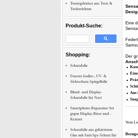
Testergebnisse aus Tests &
Sensa
Testberichten
Desig
Eine 
Produkt-Suche:
Sensat
Feder
Samsu
Shopping:
Der gr
Ansch
Schutzfolie
Kaum
Eine
Fenster-Isolier-, UV- &
Präz
Sichtschutz-Spiegelfolie
Schü
Blend- und Display-
Aus 
Schutzfolie für Navi
Snap
Smartphone-Reparatur-Set
gegen Display-Risse und -
Kratzer
Vom Li
Schutzfolie aus gehärtetem
Bezugs
Glas mit Anti-Spy-Schutz für