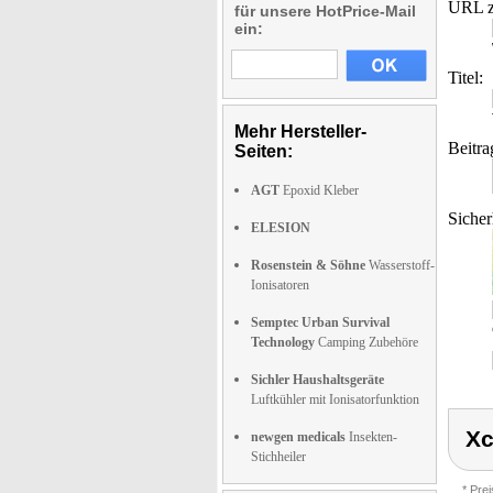
URL z
für unsere HotPrice-Mail
ein:
Titel:
Mehr Hersteller-
Beitra
Seiten:
AGT
Epoxid Kleber
Sicher
ELESION
Rosenstein & Söhne
Wasserstoff-
Ionisatoren
Semptec Urban Survival
Technology
Camping Zubehöre
Sichler Haushaltsgeräte
Luftkühler mit Ionisatorfunktion
Xc
newgen medicals
Insekten-
Stichheiler
* Pre