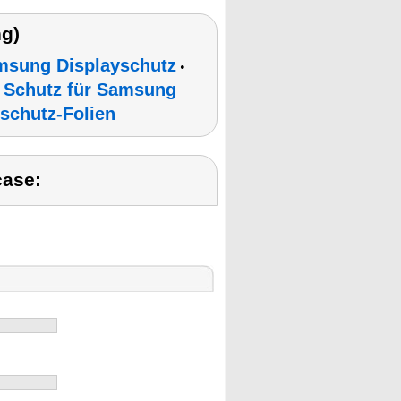
g)
msung Displayschutz
•
 Schutz für Samsung
schutz-Folien
case: