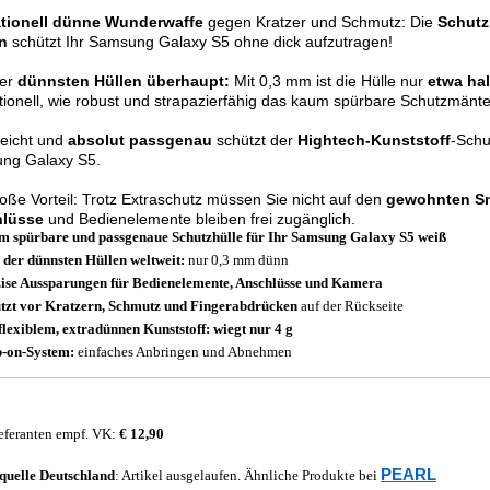
tionell dünne Wunderwaffe
gegen Kratzer und Schmutz: Die
Schutz
n
schützt Ihr Samsung Galaxy S5 ohne dick aufzutragen!
der
dünnsten Hüllen überhaupt:
Mit 0,3 mm ist die Hülle nur
etwa hal
ionell, wie robust und strapazierfähig das kaum spürbare Schutzmäntel
leicht und
absolut passgenau
schützt der
Hightech-Kunststoff
-Schu
ng Galaxy S5.
oße Vorteil: Trotz Extraschutz müssen Sie nicht auf den
gewohnten S
lüsse
und Bedienelemente bleiben frei zugänglich.
 spürbare und passgenaue Schutzhülle für Ihr Samsung Galaxy S5 weiß
 der dünnsten Hüllen weltweit:
nur 0,3 mm dünn
ise Aussparungen für Bedienelemente, Anschlüsse und Kamera
tzt vor Kratzern, Schmutz und Fingerabdrücken
auf der Rückseite
flexiblem, extradünnen Kunststoff: wiegt nur 4 g
-on-System:
einfaches Anbringen und Abnehmen
eferanten empf. VK:
€ 12,90
PEARL
quelle
Deutschland
: Artikel ausgelaufen. Ähnliche Produkte bei