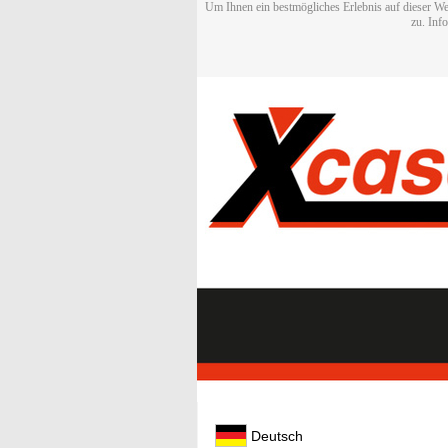
Um Ihnen ein bestmögliches Erlebnis auf dieser We
zu. Inf
Deutsch