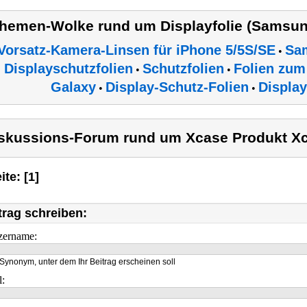
hemen-Wolke rund um Displayfolie (Samsun
Vorsatz-Kamera-Linsen für iPhone 5/5S/SE
Sa
•
Displayschutzfolien
Schutzfolien
Folien zum
•
•
Galaxy
Display-Schutz-Folien
Display
•
•
skussions-Forum rund um Xcase Produkt X
ite: [1]
trag schreiben:
zername:
Synonym, unter dem Ihr Beitrag erscheinen soll
l: