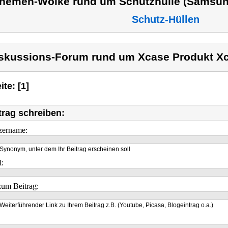
hemen-Wolke rund um Schutzhülle (Samsun
Schutz-Hüllen
skussions-Forum rund um Xcase Produkt X
ite: [1]
trag schreiben:
zername:
Synonym, unter dem Ihr Beitrag erscheinen soll
l:
um Beitrag:
Weiterführender Link zu Ihrem Beitrag z.B. (Youtube, Picasa, Blogeintrag o.a.)