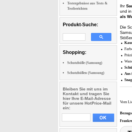
Testergebnisse aus Tests &
Ihr
Sa
Testberichten
und in
als W
Produkt-Suche:
Die
Sc
Samsu
Stöße
Kaum
Farb
Shopping:
Präz
Wand
Schutzhülle (Samsung)
Schü
Schutzhüllen (Samsung)
Aus 
Snap
Bleiben Sie mit uns im
Kontakt und tragen Sie
hier Ihre E-Mail-Adresse
Vom Li
für unsere HotPrice-Mail
ein:
Bezugs
Frankr