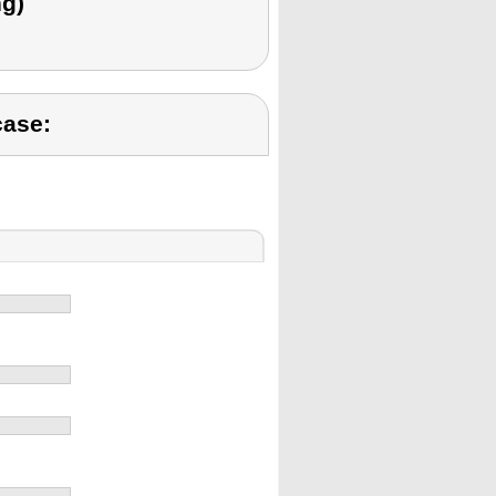
g)
case: