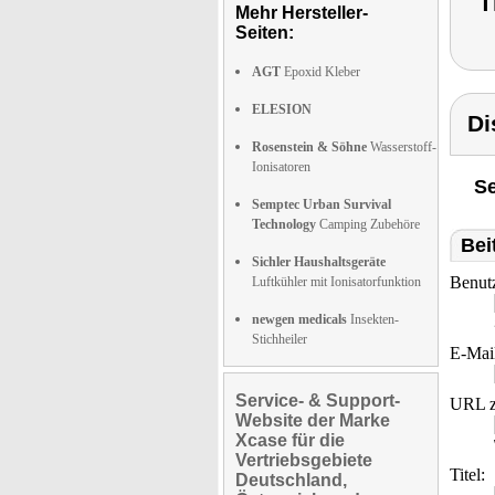
T
Mehr Hersteller-
Seiten:
AGT
Epoxid Kleber
ELESION
Di
Rosenstein & Söhne
Wasserstoff-
Ionisatoren
Se
Semptec Urban Survival
Technology
Camping Zubehöre
Bei
Sichler Haushaltsgeräte
Benut
Luftkühler mit Ionisatorfunktion
newgen medicals
Insekten-
Stichheiler
E-Mai
Service- & Support-
URL z
Website der Marke
Xcase für die
Vertriebsgebiete
Titel:
Deutschland,