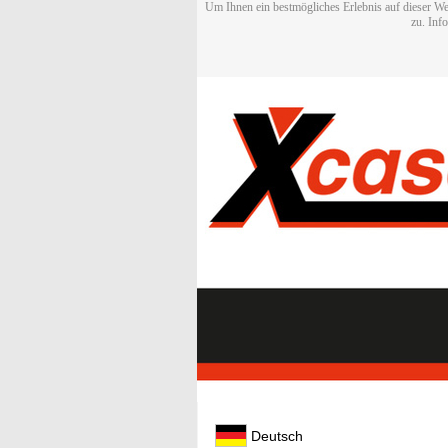
Um Ihnen ein bestmögliches Erlebnis auf dieser We
zu. Inf
Deutsch