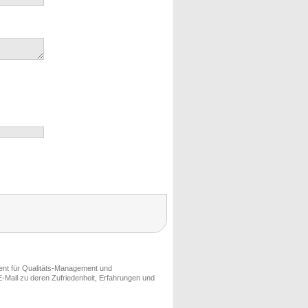
ment für Qualitäts-Management und
-Mail zu deren Zufriedenheit, Erfahrungen und