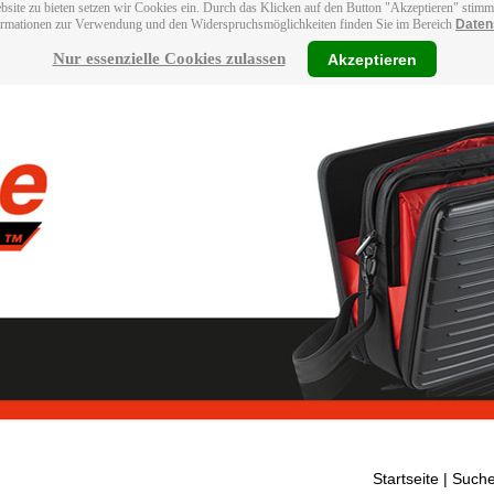
bsite zu bieten setzen wir Cookies ein. Durch das Klicken auf den Button "Akzeptieren" stim
ormationen zur Verwendung und den Widerspruchsmöglichkeiten finden Sie im Bereich
Daten
Nur essenzielle Cookies zulassen
Akzeptieren
Startseite
| Suche