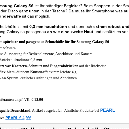
msung Galaxy S6
ist Ihr ständiger Begleiter? Beim Shoppen in der Sta
 der Disco ganz unten in der Tasche? Da muss Ihr Smartphone was au
underwaffe
ist das möglich.
hutzhülle ist mit
0,3 mm
hauchdünn
und dennoch
extrem robust und
ng Galaxy so passgenau
an wie eine zweite Haut
und schützt es vor
n!
 spürbare und passgenaue Schutzhülle für Ihr Samsung Galaxy S6
e: schwarz
ise Aussparung für Bedienelemente, Anschlüsse und Kamera
stärke: ultradünne 0,3 mm
tzt vor Kratzern, Schmutz und Fingerabdrücken
auf der Rückseite
flexiblem, dünnem Kunststoff:
extrem leichte
4 g
-on-System:
einfaches Anbringen und Abnehmen
eferanten empf. VK:
€ 12,90
PEARL
quelle
Deutschland
: Artikel ausgelaufen. Ähnliche Produkte bei
PEARL € 4,99*
eich