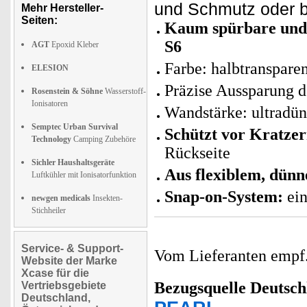
und Schmutz oder b
Mehr Hersteller-
Seiten:
Kaum spürbare und 
S6
AGT
Epoxid Kleber
Farbe: halbtranspare
ELESION
Präzise Aussparung 
Rosenstein & Söhne
Wasserstoff-
Ionisatoren
Wandstärke: ultradü
Semptec Urban Survival
Schützt vor Kratze
Technology
Camping Zubehöre
Rückseite
Sichler Haushaltsgeräte
Aus flexiblem, dün
Luftkühler mit Ionisatorfunktion
Snap-on-System:
ein
newgen medicals
Insekten-
Stichheiler
Service- & Support-
Vom Lieferanten emp
Website der Marke
Xcase für die
Bezugsquelle
Deutsch
Vertriebsgebiete
Deutschland,