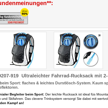
undenmeinungen**:
und eine einfache
Schlauchführung über
Schlauchdurchführung über
beide Träger sind
beide Träger ist
vorhanden. Das Hauptfach
vorhanden."
ist zweigeteilt, außen fixiert
eine elastische Kordel
weiteres Gepäck."
9207-919
Ultraleichter Fahrrad-Rucksack mit 2
 beim Sport:
flaches & leichtes Durstlösch-System. Kaum s
eflektoren
.
nialer Begleiter beim Sport:
Der leichte Rucksack ist ideal füs Mounta
 und Skifahren. Das clevere Trinksystem versorgt Sie dabei mit wertvoll
 den Kampf an!