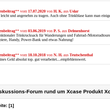
nbeitrag
** vom
17.07.2020
von
H. K.
aus
Uslar
leicht und angenehm zu tragen. Auch ohne Trinkblase kann man einiges
nbeitrag
** vom
03.06.2019
von
P. S.
aus
Delmenhorst
nktionaler Trinkrucksack für Wanderungen und Fahrrad-/Motorradtoure
apiere, Handy, Power-Bank und etwas Nahrung!
nbeitrag
** vom
18.10.2018
von
N. H.
aus
Teutschenthal
eines Geld absolut top. gut verarbeitet....empfehlenswert.
skussions-Forum rund um Xcase Produkt X
ite: [1]