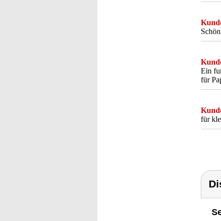
Kunde
Schön 
Kunde
Ein fu
für P
Kunde
für kl
Di
Se