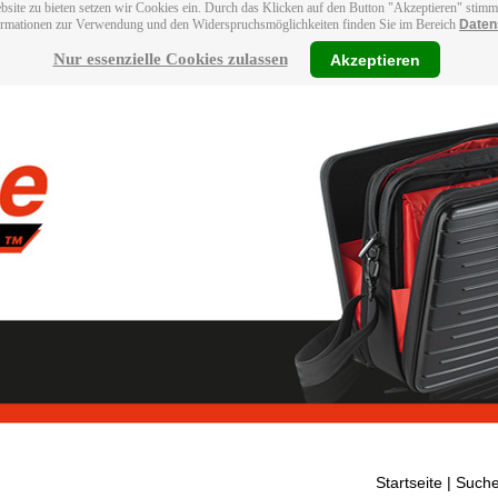
bsite zu bieten setzen wir Cookies ein. Durch das Klicken auf den Button "Akzeptieren" stim
ormationen zur Verwendung und den Widerspruchsmöglichkeiten finden Sie im Bereich
Daten
Nur essenzielle Cookies zulassen
Akzeptieren
Startseite
| Suche