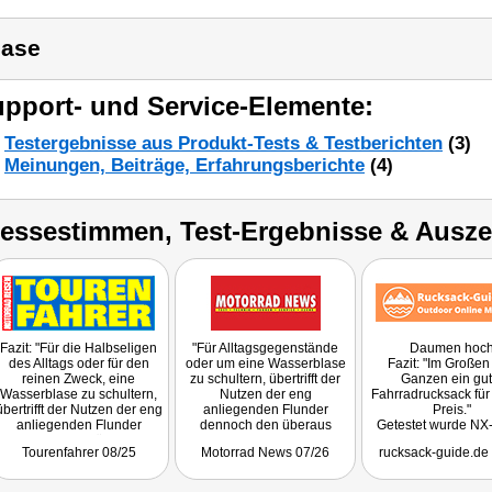
ase
pport- und Service-Elemente:
Testergebnisse aus Produkt-Tests & Testberichten
(3)
Meinungen, Beiträge, Erfahrungsberichte
(4)
ressestimmen, Test-Ergebnisse & Ausz
Fazit: "Für die Halbseligen
"Für Alltagsgegenstände
Daumen hoc
des Alltags oder für den
oder um eine Wasserblase
Fazit: "Im Großen
reinen Zweck, eine
zu schultern, übertrifft der
Ganzen ein gut
Wasserblase zu schultern,
Nutzen der eng
Fahrradrucksack für
übertrifft der Nutzen der eng
anliegenden Flunder
Preis."
anliegenden Flunder
dennoch den überaus
Getestet wurde NX
dennoch den überaus
fairen Gegenwert von 8,90
Tourenfahrer 08/25
Motorrad News 07/26
rucksack-guide.de
fairen Gegenwert von 8,90
Euro. Sogar eine Kordel zur
Euro. Sogar eine Kordel zur
Befestigung der Trinkblase
Befestigung der Trinkblase
und eine einfache