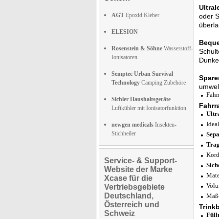
Ultra
AGT
Epoxid Kleber
oder S
überla
ELESION
Beque
Rosenstein & Söhne
Wasserstoff-
Schult
Ionisatoren
Dunkel
Semptec Urban Survival
Sparen
Technology
Camping Zubehöre
umwelt
Fahr
Sichler Haushaltsgeräte
Fahrr
Luftkühler mit Ionisatorfunktion
Ultr
Idea
newgen medicals
Insekten-
Stichheiler
Sepa
Tra
Kord
Service- & Support-
Sich
Website der Marke
Mate
Xcase für die
Volu
Vertriebsgebiete
Deutschland,
Maße
Österreich und
Trink
Schweiz
Füll