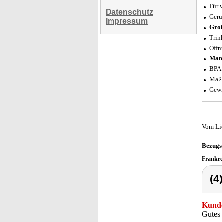
Für 
Datenschutz
Geru
Impressum
Groß
Trin
Öffn
Mate
BPA-
Maße
Gewi
Vom Li
Bezugs
Frankr
(4
Kunde
Gutes 