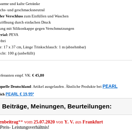
warme und kalte Getränke
chs- und geschmacksneutral
er Verschluss
zum Einfüllen und Waschen
köffnung durch einfachen Druck
ung mit Silikonkappe gegen Verschmutzungen
rial:
PEVA
frei
: 17 x 37 cm, Länge Trinkschlauch: 1 m (abnehmbar)
cht: 100 g (unbefüllt)
eferanten empf. VK:
€ 45,80
PEARL
quelle
Deutschland
: Artikel ausgelaufen. Ähnliche Produkte bei
PEARL € 19,95*
eich
) Beiträge, Meinungen, Beurteilungen:
nbeitrag
** vom
25.07.2020
von
Y. V.
aus
Frankfurt
Preis- Leistungsverhältnis!