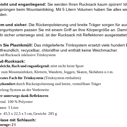
leicht und enganliegend:
Sie werden Ihren Rucksack kaum spüren! Ide
prüngen beim Mountainbiking. Mit 5 Litern Volumen haben Sie alles wic
den.
m und sicher:
Die Rückenpolsterung und breite Träger sorgen für au
ergurtsystem passen Sie mit einem Griff an Ihre Körpergröße an. Dam
n sicher unterwegs sind, ist der Rucksack mit Reflektoren ausgestattet
 Sie Plastikmüll:
Das mitgelieferte Trinksystem ersetzt viele hundert 
freundlich, recycelbar, chloridfrei und enthält keine Weichmacher.
rad-Rucksack inklusive Trinksystem
ad-Rucksack:
aleicht, flach und enganliegend:
stört nicht beim Sport
l zum Mountainbiken, Klettern, Wandern, Joggen, Skaten, Skifahren u.v.m.
rates Fach für Trinksystem
(Trinksystem enthalten)
gekomfort
durch Rückenpolsterung und breite, verstellbare Träger
elzug-System an der Vorderseite
er unterwegs dank Reflektoren
rial: 100 % Polyester
men: 5 Liter
: 45,5 x 22,5 x 5 cm, Gewicht: 285 g
blase mit Schlauch:
menge: 2 l