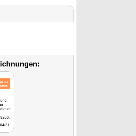
eichnungen:
h
 und
er
 diesen
-9206.
 04/21