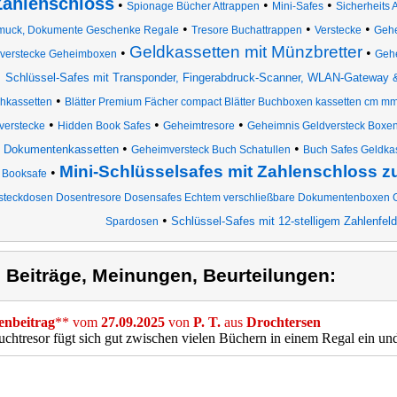
Zahlenschloss
•
•
•
Spionage Bücher Attrappen
Mini-Safes
Sicherheits 
•
•
•
muck, Dokumente Geschenke Regale
Tresore Buchattrappen
Verstecke
Gehe
Geldkassetten mit Münzbretter
•
•
verstecke Geheimboxen
Geh
Schlüssel-Safes mit Transponder, Fingerabdruck-Scanner, WLAN-Gateway 
•
hkassetten
Blätter Premium Fächer compact Blätter Buchboxen kassetten cm m
•
•
•
verstecke
Hidden Book Safes
Geheimtresore
Geheimnis Geldversteck Boxen
•
•
 Dokumentenkassetten
Geheimversteck Buch Schatullen
Buch Safes Geldka
Mini-Schlüsselsafes mit Zahlenschloss 
•
Booksafe
steckdosen Dosentresore Dosensafes Echtem verschließbare Dokumentenboxen
•
Schlüssel-Safes mit 12-stelligem Zahlenfeld
Spardosen
) Beiträge, Meinungen, Beurteilungen:
nbeitrag
** vom
27.09.2025
von
P. T.
aus
Drochtersen
chtresor fügt sich gut zwischen vielen Büchern in einem Regal ein und f