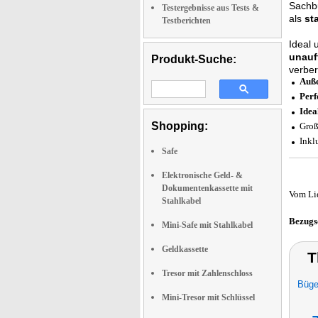
Sachbu
Testergebnisse aus Tests &
als
st
Testberichten
Ideal
unauf
Produkt-Suche:
verbe
Auße
Perf
Idea
Shopping:
Gro
Inkl
Safe
Elektronische Geld- &
Dokumentenkassette mit
Vom Li
Stahlkabel
Bezugs
Mini-Safe mit Stahlkabel
Geldkassette
T
Tresor mit Zahlenschloss
Büge
Mini-Tresor mit Schlüssel