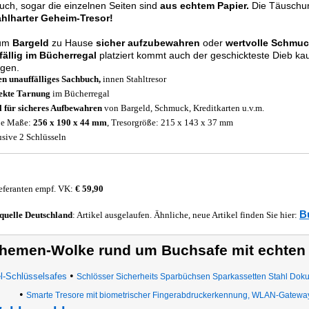
ch, sogar die einzelnen Seiten sind
aus echtem Papier.
Die Täuschung
ahlharter Geheim-Tresor!
 um
Bargeld
zu Hause
sicher aufzubewahren
oder
wertvolle Schmu
fällig im Bücherregal
platziert kommt auch der geschickteste Dieb ka
rgen.
n unauffälliges Sachbuch,
innen Stahltresor
ekte Tarnung
im Bücherregal
l für sicheres Aufbewahren
von Bargeld, Schmuck, Kreditkarten u.v.m.
ße Maße:
256 x 190 x 44 mm
, Tresorgröße: 215 x 143 x 37 mm
usive 2 Schlüsseln
eferanten empf. VK:
€ 59,90
B
quelle
Deutschland
: Artikel ausgelaufen. Ähnliche, neue Artikel finden Sie hier:
hemen-Wolke rund um Buchsafe mit echten 
•
l-Schlüsselsafes
Schlösser Sicherheits Sparbüchsen Sparkassetten Stahl Dok
•
Smarte Tresore mit biometrischer Fingerabdruckerkennung, WLAN-Gatewa