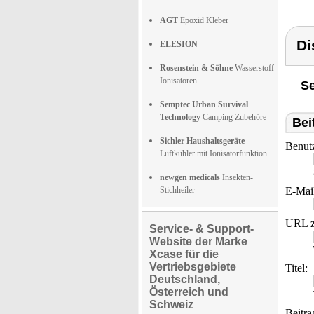
AGT
Epoxid Kleber
Di
ELESION
Rosenstein & Söhne
Wasserstoff-
Ionisatoren
Se
Semptec Urban Survival
Technology
Camping Zubehöre
Bei
Sichler Haushaltsgeräte
Benut
Luftkühler mit Ionisatorfunktion
newgen medicals
Insekten-
Stichheiler
E-Mai
URL z
Service- & Support-
Website der Marke
Xcase für die
Vertriebsgebiete
Titel:
Deutschland,
Österreich und
Schweiz
Beitra