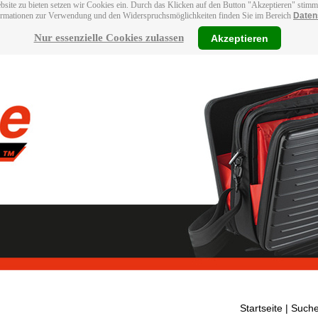
bsite zu bieten setzen wir Cookies ein. Durch das Klicken auf den Button "Akzeptieren" stim
ormationen zur Verwendung und den Widerspruchsmöglichkeiten finden Sie im Bereich
Daten
Nur essenzielle Cookies zulassen
Akzeptieren
Startseite
| Suche