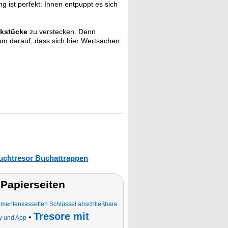
 ist perfekt: Innen entpuppt es sich
ckstücke
zu verstecken. Denn
um darauf, dass sich hier Wertsachen
uchtresor Buchattrappen
Papierseiten
umentenkassetten Schlüssel abschließbare
Tresore mit
•
y und App