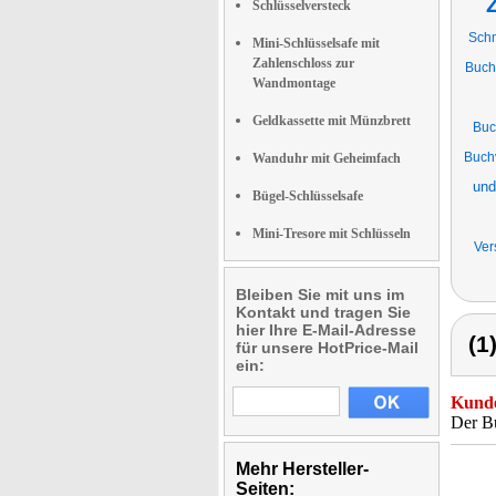
Schlüsselversteck
Sch
Mini-Schlüsselsafe mit
Zahlenschloss zur
Buch
Wandmontage
Geldkassette mit Münzbrett
Buc
Buch
Wanduhr mit Geheimfach
und
Bügel-Schlüsselsafe
Mini-Tresore mit Schlüsseln
Ver
Bleiben Sie mit uns im
Kontakt und tragen Sie
hier Ihre E-Mail-Adresse
(1
für unsere HotPrice-Mail
ein:
Kunde
Der Bu
Mehr Hersteller-
Seiten: