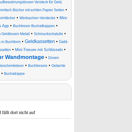
Aufbewahrungsboxen Versteck für Geld,
•
imfach Bücher mit echten Papier Seiten
•
•
Mini-
eimfächer
Wertsachen-Verstecke
•
•
& App
Buchtresor Buchattrappen
•
•
m Geldboxen Metall
Schmuckschatulle
•
Geldkassetten
•
Geld-
 in Buchform
•
•
Mini-Tresore mit Schlüsseln
ssetten
zur Wandmontage
•
Dosen
•
•
 Geschenkideen
Buchtresore
Getarnte
•
Buchatrappe
ällt dort nicht auf