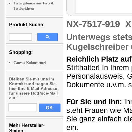
Testergebnisse aus Tests &
Testberichten
NX-7517-919
X
Produkt-Suche:
Unterwegs stets 
Kugelschreiber 
Shopping:
Reichlich Platz au
Canvas-Kulturbeutel
Stifthalter! In Ihre
Personalausweis, G
Bleiben Sie mit uns im
Dokumente u.v.m. ste
Kontakt und tragen Sie
hier Ihre E-Mail-Adresse
für unsere HotPrice-Mail
ein:
Für Sie und Ihn:
Ih
steht Frauen wie Mä
Sie ganz einfach di
Mehr Hersteller-
ein.
Seiten: