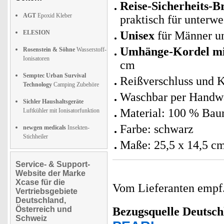
Reise-Sicherheits-Br
AGT
Epoxid Kleber
praktisch für unterw
ELESION
Unisex
für Männer u
Umhänge-Kordel mi
Rosenstein & Söhne
Wasserstoff-
Ionisatoren
cm
Semptec Urban Survival
Reißverschluss und K
Technology
Camping Zubehöre
Waschbar per Handw
Sichler Haushaltsgeräte
Material: 100 % Ba
Luftkühler mit Ionisatorfunktion
Farbe: schwarz
newgen medicals
Insekten-
Stichheiler
Maße: 25,5 x 14,5 cm
Service- & Support-
Website der Marke
Xcase für die
Vom Lieferanten emp
Vertriebsgebiete
Deutschland,
Österreich und
Bezugsquelle
Deutsch
Schweiz