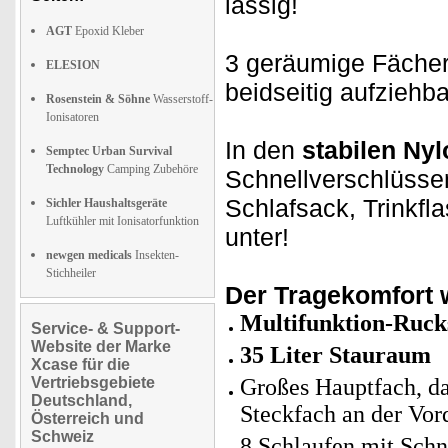
lässig!
AGT
Epoxid Kleber
3 geräumige Fächer
ELESION
beidseitig aufziehba
Rosenstein & Söhne
Wasserstoff-
Ionisatoren
In den
stabilen Ny
Semptec Urban Survival
Technology
Camping Zubehöre
Schnellverschlüssen
Schlafsack, Trinkf
Sichler Haushaltsgeräte
Luftkühler mit Ionisatorfunktion
unter!
newgen medicals
Insekten-
Stichheiler
Der Tragekomfort 
Multifunktion-Ruck
Service- & Support-
Website der Marke
35 Liter Stauraum
Xcase für die
Vertriebsgebiete
Großes Hauptfach, da
Deutschland,
Steckfach an der Vor
Österreich und
Schweiz
8 Schlaufen mit Schn