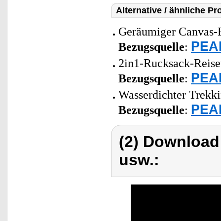
Alternative / ähnliche Pr
Geräumiger Canvas-R
PEAR
Bezugsquelle
:
2in1-Rucksack-Reiset
PEAR
Bezugsquelle
:
Wasserdichter Trekki
PEAR
Bezugsquelle
:
(2) Download
usw.: