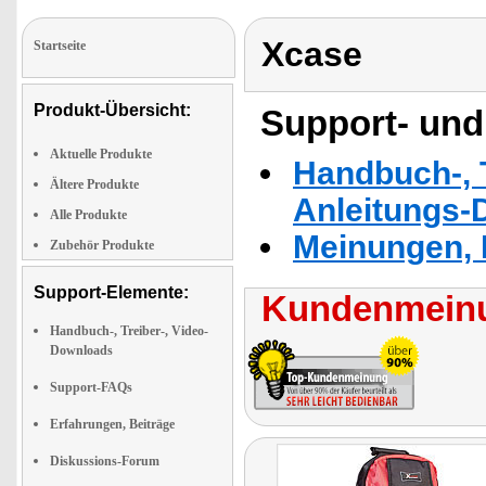
Xcase
Startseite
Produkt-Übersicht:
Support- und
Aktuelle Produkte
Handbuch-, T
Ältere Produkte
Anleitungs-
Alle Produkte
Meinungen, 
Zubehör Produkte
Support-Elemente:
Kundenmeinu
Handbuch-, Treiber-, Video-
Downloads
Support-FAQs
Erfahrungen, Beiträge
Diskussions-Forum