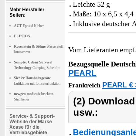
Leichte 52 g
Mehr Hersteller-
Maße: 10 x 6,5 x 4,4
Seiten:
Inklusive deutscher 
AGT
Epoxid Kleber
ELESION
Rosenstein & Söhne
Wasserstoff-
Vom Lieferanten emp
Ionisatoren
Semptec Urban Survival
Bezugsquelle
Deutsch
Technology
Camping Zubehöre
PEARL
Sichler Haushaltsgeräte
PEARL € 
Luftkühler mit Ionisatorfunktion
Frankreich
newgen medicals
Insekten-
(2) Download
Stichheiler
usw.:
Service- & Support-
Website der Marke
Xcase für die
Bedienungsanle
Vertriebsgebiete