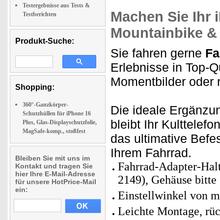
Testergebnisse aus Tests &
Machen Sie Ihr 
Testberichten
Mountainbike & 
Produkt-Suche:
Sie fahren gerne
Fa
Erlebnisse in Top-Qu
Momentbilder oder 
Shopping:
360°-Ganzkörper-
Die ideale Ergänzu
Schutzhüllen für iPhone 16
bleibt Ihr Kulttelef
Plus, Glas-Displayschutzfolie,
MagSafe-komp., stoßfest
das ultimative Befes
Ihrem Fahrrad.
Bleiben Sie mit uns im
Fahrrad-Adapter-Hal
Kontakt und tragen Sie
hier Ihre E-Mail-Adresse
2149), Gehäuse bitte 
für unsere HotPrice-Mail
ein:
Einstellwinkel von m
Leichte Montage, rüc