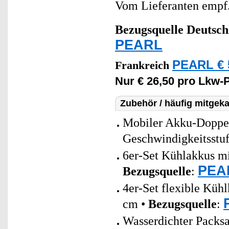
Vom Lieferanten emp
Bezugsquelle
Deutsch
PEARL
PEARL € 
Frankreich
Nur € 26,50 pro Lkw-
Zubehör / häufig mitgeka
Mobiler Akku-Doppe
Geschwindigkeitsstu
6er-Set Kühlakkus mi
PEAR
Bezugsquelle
:
4er-Set flexible Küh
cm •
Bezugsquelle
:
Wasserdichter Packsac