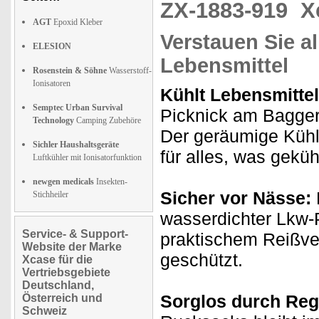
ZX-1883-919
X
AGT
Epoxid Kleber
Verstauen Sie a
ELESION
Lebensmittel
Rosenstein & Söhne
Wasserstoff-
Ionisatoren
Kühlt Lebensmittel
Semptec Urban Survival
Picknick am Baggers
Technology
Camping Zubehöre
Der geräumige Kühl
Sichler Haushaltsgeräte
für alles, was gekü
Luftkühler mit Ionisatorfunktion
newgen medicals
Insekten-
Sicher vor Nässe:
Stichheiler
wasserdichter Lkw-
Service- & Support-
praktischem Reißver
Website der Marke
geschützt.
Xcase für die
Vertriebsgebiete
Deutschland,
Sorglos durch Re
Österreich und
Schweiz