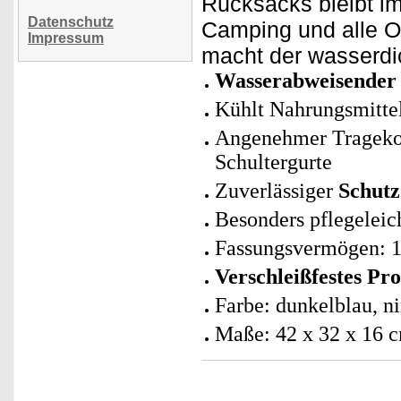
Rucksacks bleibt im
Datenschutz
Camping und alle O
Impressum
macht der wasserdi
Wasserabweisender 
Kühlt Nahrungsmitte
Angenehmer Tragekomf
Schultergurte
Zuverlässiger
Schutz
Besonders pflegeleic
Fassungsvermögen: 1
Verschleißfestes Pro
Farbe: dunkelblau, 
Maße: 42 x 32 x 16 